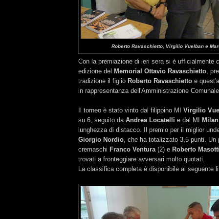
Roberto Ravaschietto, Virgilio Vuelban e Mar
Con la premiazione di ieri sera si è ufficialmente 
edizione del
Memorial Ottavio Ravaschietto
, pr
tradizione il figlio
Roberto Ravaschietto
e quest'
in rappresentanza dell'Amministrazione Comunale
Il torneo è stato vinto dal filippino MI
Virgilio Vu
su 6, seguito da
Andrea Locatelli
e dal MI
Milan
lunghezza di distacco. Il premio per il miglior und
Giorgio Nordio
, che ha totalizzato 3,5 punti. Un
cremaschi
Franco Ventura
(2) e
Roberto Masott
trovati a fronteggiare avversari molto quotati.
La classifica completa è disponibile al seguente l