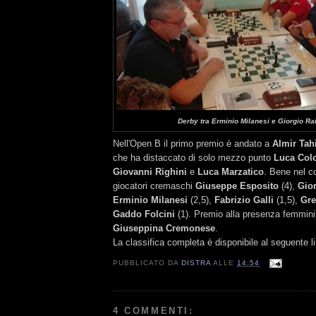
Derby tra Erminio Milanesi e Giorgio R
Nell'Open B il primo premio è andato a
Almir Tahi
che ha distaccato di solo mezzo punto
Luca Co
Giovanni Righini
e
Luca Marzatico
. Bene nel co
giocatori cremaschi
Giuseppe Esposito
(4),
Gio
Erminio Milanesi
(2,5),
Fabrizio Galli
(1,5),
Gre
Gaddo Folcini
(1). Premio alla presenza femminil
Giuseppina Cremonese
.
La classifica completa è disponibile al seguente l
PUBBLICATO DA
DISTRA
ALLE
14:54
4 COMMENTI: