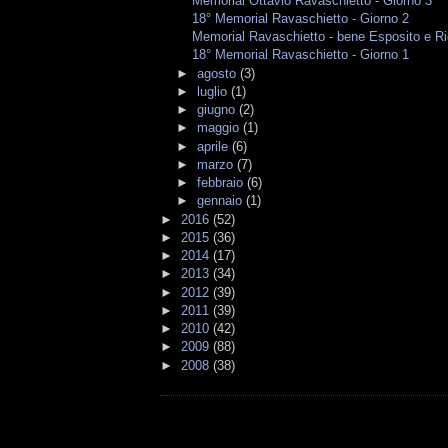
Memorial Ottavio Ravaschietto - Giorno 3
18° Memorial Ravaschietto - Giorno 2
Memorial Ravaschietto - bene Esposito e Ri
18° Memorial Ravaschietto - Giorno 1
►
agosto
(3)
►
luglio
(1)
►
giugno
(2)
►
maggio
(1)
►
aprile
(6)
►
marzo
(7)
►
febbraio
(6)
►
gennaio
(1)
►
2016
(52)
►
2015
(36)
►
2014
(17)
►
2013
(34)
►
2012
(39)
►
2011
(39)
►
2010
(42)
►
2009
(88)
►
2008
(38)