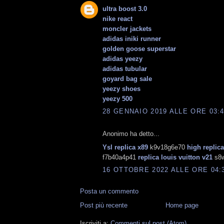
ultra boost 3.0
nike react
moncler jackets
adidas iniki runner
golden goose superstar
adidas yeezy
adidas tubular
goyard bag sale
yeezy shoes
yeezy 500
28 GENNAIO 2019 ALLE ORE 03:
Anonimo ha detto...
Ysl replica x89
k9v18g6e70
high replic
f7b40a4p41
replica louis vuitton v21
s8w
16 OTTOBRE 2022 ALLE ORE 04:
Posta un commento
Post più recente
Home page
Iscriviti a:
Commenti sul post (Atom)