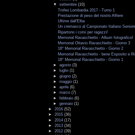
▼
settembre
(10)
Trofeo Lombardia 2017 - Turno 1
Prestazione di peso del nostro Alfiere
Ultime dall'Elba
Un cremasco al Campionato Italiano Senior
Ripartono i corsi per ragazzi!
Memorial Ravaschietto - Album fotografico!
Memorial Ottavio Ravaschietto - Giorno 3
18° Memorial Ravaschietto - Giorno 2
Memorial Ravaschietto - bene Esposito e Ri
18° Memorial Ravaschietto - Giorno 1
►
agosto
(3)
►
luglio
(1)
►
giugno
(2)
►
maggio
(1)
►
aprile
(6)
►
marzo
(7)
►
febbraio
(6)
►
gennaio
(1)
►
2016
(52)
►
2015
(36)
►
2014
(17)
►
2013
(34)
►
2012
(39)