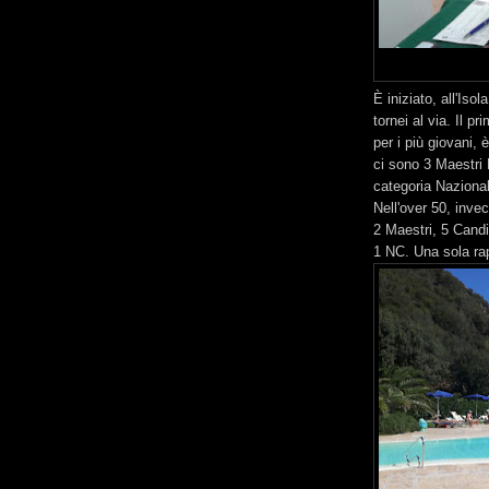
È iniziato, all'Isol
tornei al via. Il p
per i più giovani, è
ci sono 3 Maestri 
categoria Naziona
Nell'over 50, inve
2 Maestri, 5 Candi
1 NC. Una sola rap