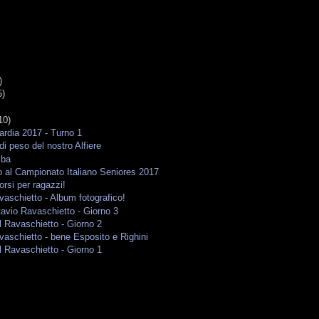
)
5)
10)
rdia 2017 - Turno 1
di peso del nostro Alfiere
lba
 al Campionato Italiano Seniores 2017
orsi per ragazzi!
aschietto - Album fotografico!
avio Ravaschietto - Giorno 3
 Ravaschietto - Giorno 2
aschietto - bene Esposito e Righini
 Ravaschietto - Giorno 1