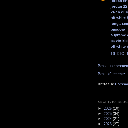
jordan sh
jordan 12
kevin dur
off white
longcham
pandora
supreme 
calvin kl
off white 
16 DICE
Posta un commen
Post più recente
Iscriviti a:
Comment
ARCHIVIO BLO
►
2026
(10)
►
2025
(34)
►
2024
(21)
►
2023
(27)