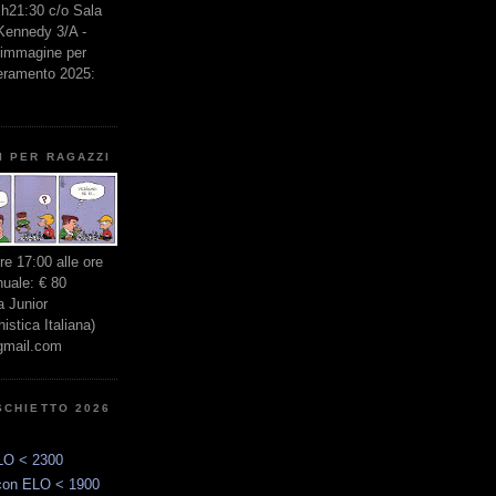
e h21:30 c/o Sala
 Kennedy 3/A -
l'immagine per
seramento 2025:
I PER RAGAZZI
ore 17:00 alle ore
nuale: € 80
 Junior
stica Italiana)
gmail.com
SCHIETTO 2026
LO < 2300
con ELO < 1900