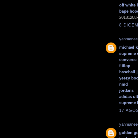
off white
bape hoo
20181208x
8 DICEM
yanmanee
michael 
supreme 
converse 
fitflop
baseball 
yeezy boo
nmd
jordans
adidas ult
supreme 
17 AGOS
yanmanee
golden g