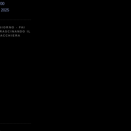
700
a 2025
GIORNO - FAI
RASCINANDO IL
CACCHIERA