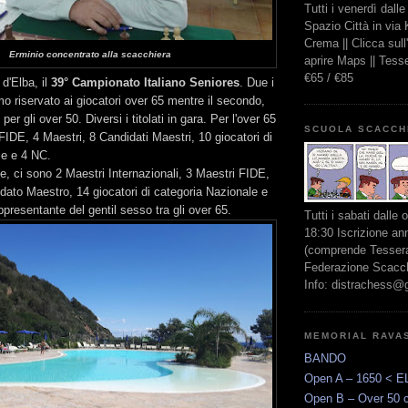
Tutti i venerdì dall
Spazio Città in via
Crema || Clicca sul
Erminio concentrato alla scacchiera
aprire Maps || Tes
€65 / €85
a d'Elba, il
39° Campionato Italiano Seniores
. Due i
rimo riservato ai giocatori over 65 mentre il secondo,
 per gli over 50. Diversi i titolati in gara. Per l'over 65
SCUOLA SCACCH
FIDE, 4 Maestri, 8 Candidati Maestri, 10 giocatori di
le e 4 NC.
ce, ci sono 2 Maestri Internazionali, 3 Maestri FIDE,
dato Maestro, 14 giocatori di categoria Nazionale e
presentante del gentil sesso tra gli over 65.
Tutti i sabati dalle 
18:30 Iscrizione an
(comprende Tessera
Federazione Scacchi
Info: distrachess@
MEMORIAL RAVA
BANDO
Open A – 1650 < E
Open B – Over 50 