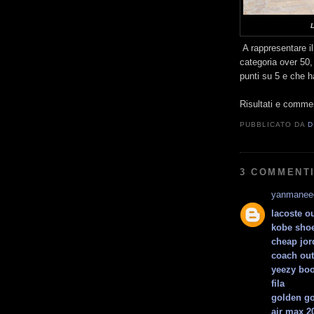
L
A rappresentare il
categoria over 50,
punti su 5 e che h
Risultati e comme
PUBBLICATO DA
D
3 COMMENTI
yanmanee
lacoste ou
kobe sho
cheap jor
coach out
yeezy boo
fila
golden g
air max 2