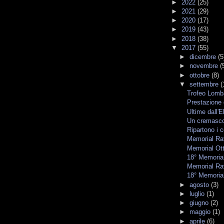
►
2022
(25)
►
2021
(29)
►
2020
(17)
►
2019
(43)
►
2018
(38)
▼
2017
(55)
►
dicembre
(5
►
novembre
(
►
ottobre
(8)
▼
settembre
(
Trofeo Lomba
Prestazione 
Ultime dall'E
Un cremasco
Ripartono i c
Memorial Rav
Memorial Ott
18° Memorial
Memorial Rav
18° Memorial
►
agosto
(3)
►
luglio
(1)
►
giugno
(2)
►
maggio
(1)
►
aprile
(6)