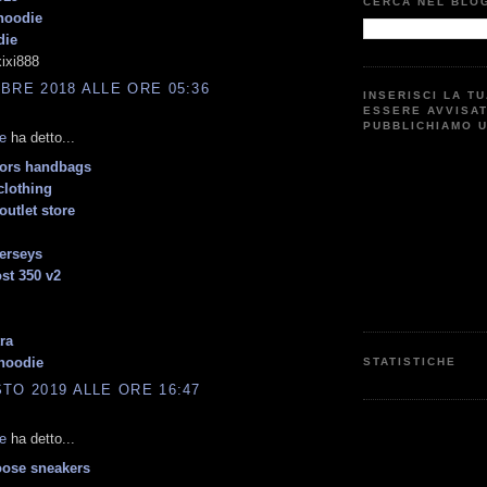
CERCA NEL BLO
 hoodie
die
ixi888
BRE 2018 ALLE ORE 05:36
INSERISCI LA T
ESSERE AVVISA
PUBBLICHIAMO 
e
ha detto...
kors handbags
clothing
outlet store
jerseys
st 350 v2
ra
hoodie
STATISTICHE
TO 2019 ALLE ORE 16:47
e
ha detto...
oose sneakers