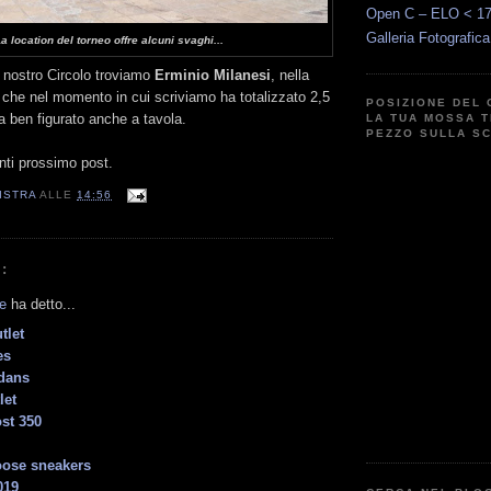
Open C – ELO < 1
Galleria Fotografic
a location del torneo offre alcuni svaghi...
 nostro Circolo troviamo
Erminio Milanesi
, nella
 che nel momento in cui scriviamo ha totalizzato 2,5
POSIZIONE DEL 
a ben figurato anche a tavola.
LA TUA MOSSA T
PEZZO SULLA S
nti prossimo post.
ISTRA
ALLE
14:56
:
e
ha detto...
tlet
es
dans
let
st 350
oose sneakers
019