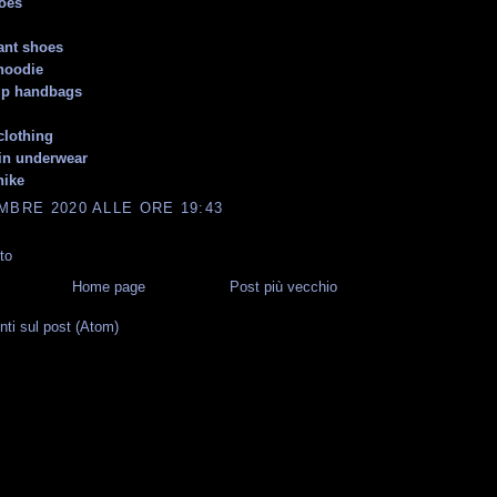
oes
ant shoes
 hoodie
p handbags
clothing
ein underwear
nike
MBRE 2020 ALLE ORE 19:43
to
Home page
Post più vecchio
i sul post (Atom)
G